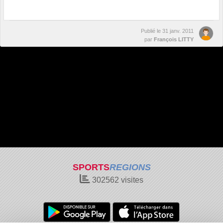
Publié le
31 janv. 2011
par
François LITTY
SPORTS
REGIONS
302562
visites