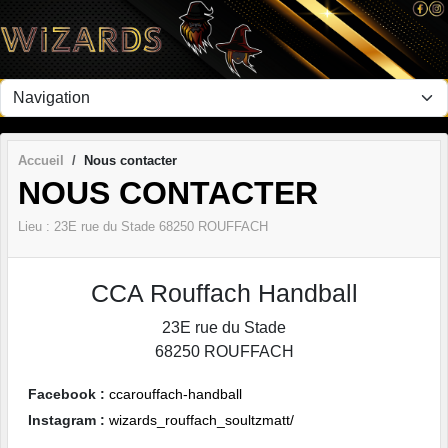
Panneau de gestion des cookies
Accueil
Nous contacter
NOUS CONTACTER
Lieu :
23E rue du Stade
68250
ROUFFACH
CCA Rouffach Handball
23E rue du Stade
68250
ROUFFACH
Facebook :
ccarouffach-handball
Instagram :
wizards_rouffach_soultzmatt/