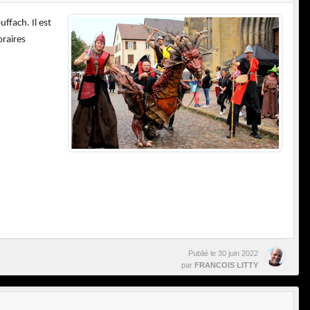
ffach. Il est
oraires
Publié le
30 juin 2022
par
FRANCOIS LITTY