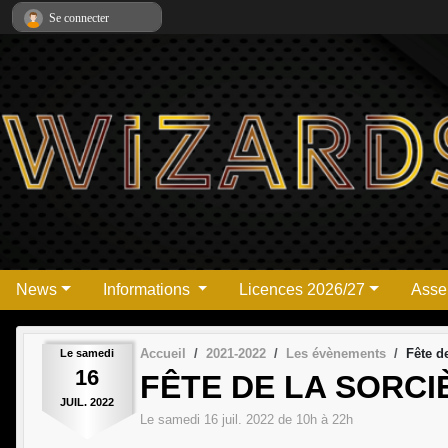
Panneau de gestion des cookies
Se connecter
News
Informations
Licences 2026/27
Asse
Accueil
2021-2022
Les évènements
Fête d
Le
samedi
16
FÊTE DE LA SORCI
JUIL.
2022
Le
samedi
16
juil.
2022
de 10h à 22h