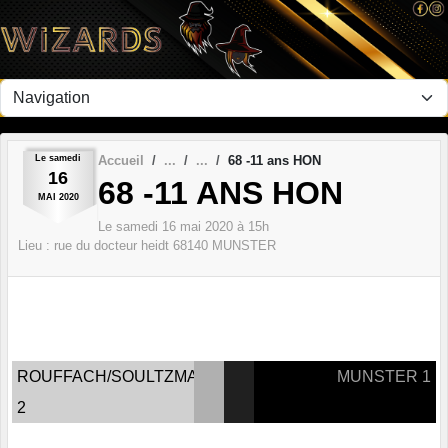
Panneau de gestion des cookies
Le
samedi
Accueil
68 -11 ans HON
16
68 -11 ANS HON
MAI
2020
Le
samedi
16
mai
2020
à 15h
Lieu :
rue du docteur heidt
68140
MUNSTER
ROUFFACH/SOULTZMATT
MUNSTER 1
2