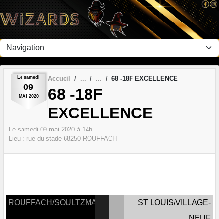
Panneau de gestion des cookies
Le
samedi
Accueil
68 -18F EXCELLENCE
09
68 -18F
MAI
2020
EXCELLENCE
Le
samedi
09
mai
2020
à 14h
Lieu :
rue du stade
68250
ROUFFACH
ROUFFACH/SOULTZMATT
ST LOUIS/VILLAGE-
NEUF