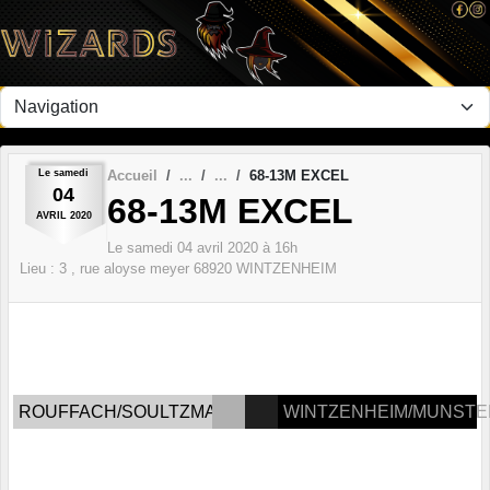
Panneau de gestion des cookies
Le
samedi
Accueil
68-13M EXCEL
04
68-13M EXCEL
AVRIL
2020
Le
samedi
04
avril
2020
à 16h
Lieu :
3 , rue aloyse meyer
68920
WINTZENHEIM
ROUFFACH/SOULTZMATT
WINTZENHEIM/MUNSTE