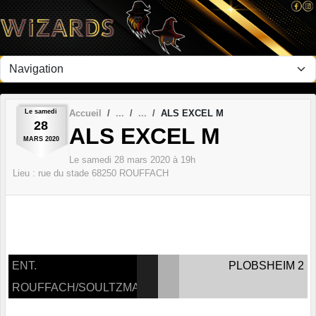
Panneau de gestion des cookies
Le
samedi
Accueil
ALS EXCEL M
28
ALS EXCEL M
MARS
2020
Le
samedi
28
mars
2020
à 19h
Lieu :
rue du stade
68250
ROUFFACH
ENT.
PLOBSHEIM 2
ROUFFACH/SOULTZMATT