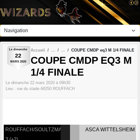
Panneau de gestion des cookies
Le
dimanche
Accueil
COUPE CMDP eq3 M 1/4 FINALE
22
COUPE CMDP EQ3 M
MARS
2020
1/4 FINALE
Le
dimanche
22
mars
2020
à 09h30
Lieu :
rue du stade
68250
ROUFFACH
ROUFFACH/SOULTZMATT
ASCA WITTELSHEIM
3 (+2)