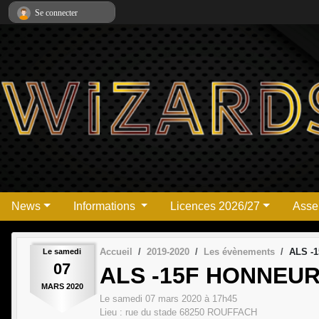
Panneau de gestion des cookies
Se connecter
News
Informations
Licences 2026/27
Asse
Accueil
2019-2020
Les évènements
ALS -
Le
samedi
07
ALS -15F HONNEU
MARS
2020
Le
samedi
07
mars
2020
à 17h45
Lieu :
rue du stade
68250
ROUFFACH