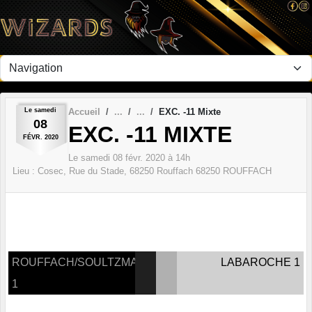
Panneau de gestion des cookies
Le
samedi
Accueil
EXC. -11 Mixte
08
EXC. -11 MIXTE
FÉVR.
2020
Le
samedi
08
févr.
2020
à 14h
Lieu :
Cosec, Rue du Stade, 68250 Rouffach
68250
ROUFFACH
ROUFFACH/SOULTZMATT
LABAROCHE 1
1