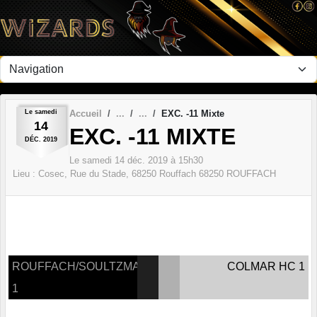
Panneau de gestion des cookies
Le
samedi
Accueil
EXC. -11 Mixte
14
EXC. -11 MIXTE
DÉC.
2019
Le
samedi
14
déc.
2019
à 15h30
Lieu :
Cosec, Rue du Stade, 68250 Rouffach
68250
ROUFFACH
ROUFFACH/SOULTZMATT
COLMAR HC 1
1