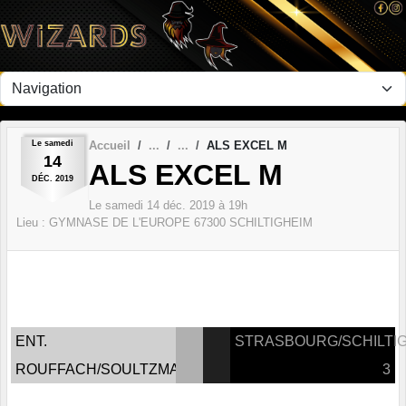
Panneau de gestion des cookies
Le
samedi
Accueil
ALS EXCEL M
14
ALS EXCEL M
DÉC.
2019
Le
samedi
14
déc.
2019
à 19h
Lieu :
GYMNASE DE L'EUROPE
67300
SCHILTIGHEIM
ENT.
STRASBOURG/SCHILTI
ROUFFACH/SOULTZMATT
3