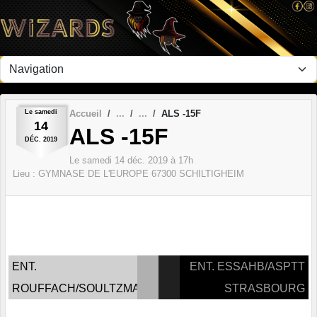
Panneau de gestion des cookies
Le
samedi
Accueil
ALS -15F
14
ALS -15F
DÉC.
2019
Le
samedi
14
déc.
2019
à 17h
Lieu :
GYMNASE DE L'EUROPE
67300
SCHILTIGHEIM
ENT.
ENT. ESSAHB/ASPTT
ROUFFACH/SOULTZMATT
STRASBOURG