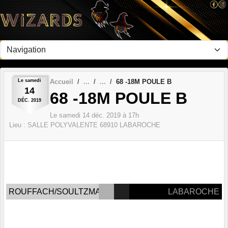
Panneau de gestion des cookies
Le
samedi
Accueil
68 -18M POULE B
14
68 -18M POULE B
DÉC.
2019
Le
samedi
14
déc.
2019
à 17h
Lieu :
SALLE POLYVALENTE
68910
LABAROCHE
ROUFFACH/SOULTZMATT
LABAROCHE