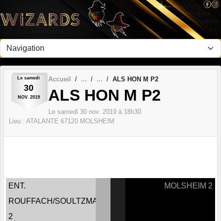
Panneau de gestion des cookies
Le
samedi
Accueil
ALS HON M P2
30
ALS HON M P2
NOV.
2019
Le
samedi
30
nov.
2019
à 18h30
Lieu :
ATALANTE
67120
MOLSHEIM
ENT.
MOLSHEIM 2
ROUFFACH/SOULTZMATT
2