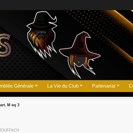
mblée Générale
La Vie du Club
Partenariat
Ca
art. M eq 3
ROUFFACH