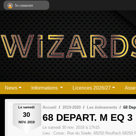
Panneau de gestion des cookies
Se connecter
News
Informations
Licences 2026/27
Asse
Accueil
2019-2020
Les évènements
68 Dep
Le
samedi
30
68 DEPART. M EQ 3
NOV.
2019
Le
samedi
30
nov.
2019
à 17h15
Lieu :
Cosec, Rue du Stade, 68250 Rouffach
68250