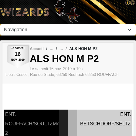
Panneau de gestion des cookies
Le
samedi
Accueil
ALS HON M P2
16
ALS HON M P2
NOV.
2019
Le
samedi
16
nov.
2019
à 19h
Lieu :
Cosec, Rue du Stade, 68250 Rouffach
68250
ROUFFACH
ENT.
ENT.
ROUFFACH/SOULTZMATT
BETSCHDORF/SELTZ
2