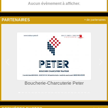
Aucun évènement à afficher.
PARTENAIRES
+ de partenaires
Précedent
Suiv
Boucherie-Charcuterie Peter