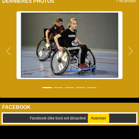
DERNIÈRES PHOTOS
+ de photos
Précedent
Sui
FACEBOOK
Facebook (like box) est désactivé.
Autoriser