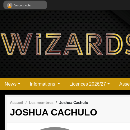
Panneau de gestion des cookies
Se connecter
News
Informations
Licences 2026/27
Asse
Accueil
Les membres
Joshua Cachulo
JOSHUA CACHULO