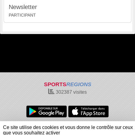
Newsletter
PARTICIPANT
SPORTS
REGIONS
302387
visites
Charte cookies
Gestion des cookies
Ce site utilise des cookies et vous donne le contrôle sur ceux
Informations légales
Signaler un contenu inapproprié
que vous souhaitez activer