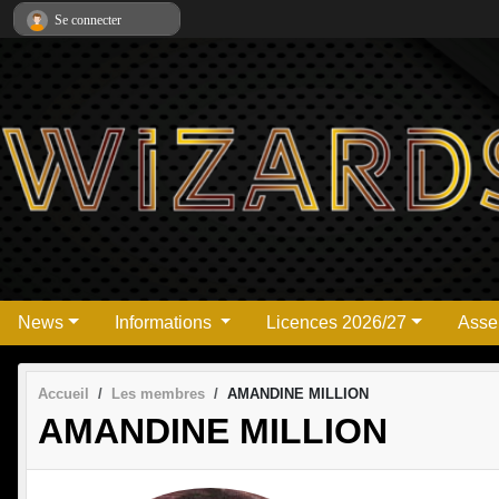
Panneau de gestion des cookies
Se connecter
News
Informations
Licences 2026/27
Asse
Accueil
Les membres
AMANDINE MILLION
AMANDINE MILLION