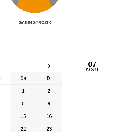
GABIN STROZIK
07
AOÛT
e
Sa
Di
1
2
8
9
4
15
16
1
22
23